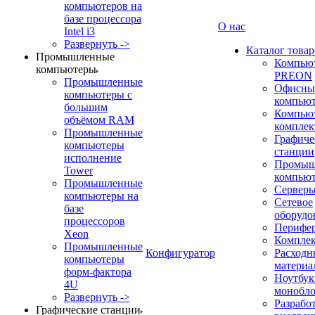
компьютеров на
базе процессора
О нас
Intel i3
Развернуть ->
Каталог товар
Промышленные
Компью
компьютеры
PREON
Промышленные
Офисны
компьютеры с
компью
большим
Компью
объёмом RAM
компле
Промышленные
Графиче
компьютеры
станции
исполнение
Промыш
Tower
компью
Промышленные
Сервер
компьютеры на
Сетевое
базе
оборудо
процессоров
Перифе
Xeon
Компле
Промышленные
Конфигуратор
Расходн
компьютеры
материа
форм-фактора
Ноутбук
4U
монобл
Развернуть ->
Разрабо
Графические станции