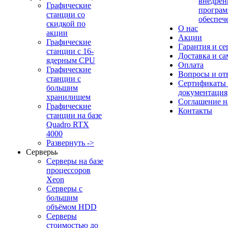
внедрен
Графические
програм
станции со
обеспеч
скидкой по
О нас
акции
Акции
Графические
Гарантия и се
станции с 16-
Доставка и с
ядерным CPU
Оплата
Графические
Вопросы и от
станции с
Сертификаты
большим
документация
хранилищем
Соглашение 
Графические
Контакты
станции на базе
Quadro RTX
4000
Развернуть ->
Серверы
Серверы на базе
процессоров
Xeon
Серверы с
большим
объёмом HDD
Серверы
стоимостью до