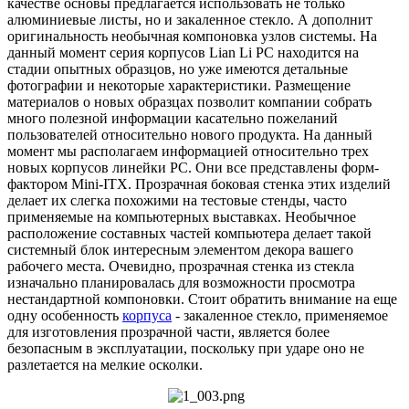
качестве основы предлагается использовать не только
алюминиевые листы, но и закаленное стекло. А дополнит
оригинальность необычная компоновка узлов системы. На
данный момент серия корпусов Lian Li PC находится на
стадии опытных образцов, но уже имеются детальные
фотографии и некоторые характеристики. Размещение
материалов о новых образцах позволит компании собрать
много полезной информации касательно пожеланий
пользователей относительно нового продукта. На данный
момент мы располагаем информацией относительно трех
новых корпусов линейки PC. Они все представлены форм-
фактором Mini-ITX. Прозрачная боковая стенка этих изделий
делает их слегка похожими на тестовые стенды, часто
применяемые на компьютерных выставках. Необычное
расположение составных частей компьютера делает такой
системный блок интересным элементом декора вашего
рабочего места. Очевидно, прозрачная стенка из стекла
изначально планировалась для возможности просмотра
нестандартной компоновки. Стоит обратить внимание на еще
одну особенность
корпуса
- закаленное стекло, применяемое
для изготовления прозрачной части, является более
безопасным в эксплуатации, поскольку при ударе оно не
разлетается на мелкие осколки.