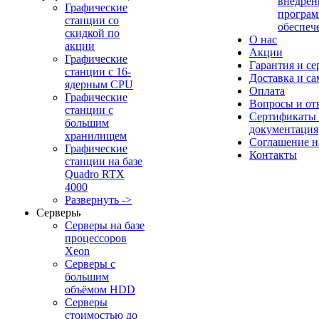
внедрен
Графические
програм
станции со
обеспеч
скидкой по
О нас
акции
Акции
Графические
Гарантия и се
станции с 16-
Доставка и с
ядерным CPU
Оплата
Графические
Вопросы и от
станции с
Сертификаты
большим
документация
хранилищем
Соглашение 
Графические
Контакты
станции на базе
Quadro RTX
4000
Развернуть ->
Серверы
Серверы на базе
процессоров
Xeon
Серверы с
большим
объёмом HDD
Серверы
стоимостью до