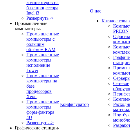
компьютеров на
базе процессора
О нас
Intel i3
Развернуть ->
Каталог товар
Промышленные
Компью
компьютеры
PREON
Промышленные
Офисны
компьютеры с
компью
большим
Компью
объёмом RAM
компле
Промышленные
Графиче
компьютеры
станции
исполнение
Промыш
Tower
компью
Промышленные
Сервер
компьютеры на
Сетевое
базе
оборудо
процессоров
Перифе
Xeon
Компле
Промышленные
Конфигуратор
Расходн
компьютеры
материа
форм-фактора
Ноутбук
4U
монобл
Развернуть ->
Разрабо
Графические станции