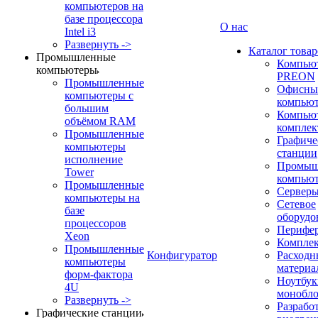
компьютеров на
базе процессора
О нас
Intel i3
Развернуть ->
Каталог товар
Промышленные
Компью
компьютеры
PREON
Промышленные
Офисны
компьютеры с
компью
большим
Компью
объёмом RAM
компле
Промышленные
Графиче
компьютеры
станции
исполнение
Промыш
Tower
компью
Промышленные
Сервер
компьютеры на
Сетевое
базе
оборудо
процессоров
Перифе
Xeon
Компле
Промышленные
Конфигуратор
Расходн
компьютеры
материа
форм-фактора
Ноутбук
4U
монобл
Развернуть ->
Разрабо
Графические станции