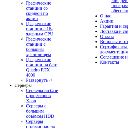
внедрен
Графические
програм
станции со
обеспеч
скидкой по
О нас
акции
Акции
Графические
Гарантия и се
станции с 16-
Доставка и с
ядерным CPU
Оплата
Графические
Вопросы и от
станции с
Сертификаты
большим
документация
хранилищем
Соглашение 
Графические
Контакты
станции на базе
Quadro RTX
4000
Развернуть ->
Серверы
Серверы на базе
процессоров
Xeon
Серверы с
большим
объёмом HDD
Серверы
стоимостью до