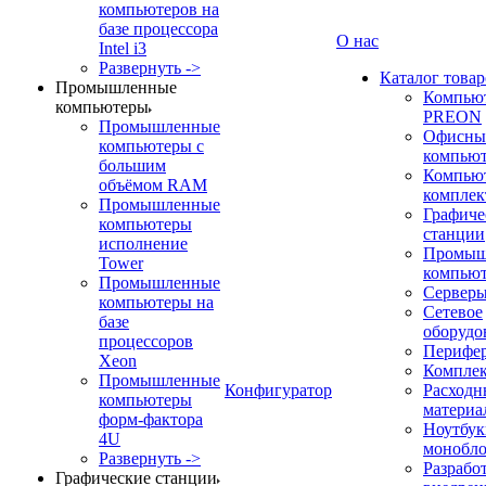
компьютеров на
базе процессора
О нас
Intel i3
Развернуть ->
Каталог товар
Промышленные
Компью
компьютеры
PREON
Промышленные
Офисны
компьютеры с
компью
большим
Компью
объёмом RAM
компле
Промышленные
Графиче
компьютеры
станции
исполнение
Промыш
Tower
компью
Промышленные
Сервер
компьютеры на
Сетевое
базе
оборудо
процессоров
Перифе
Xeon
Компле
Промышленные
Конфигуратор
Расходн
компьютеры
материа
форм-фактора
Ноутбук
4U
монобл
Развернуть ->
Разрабо
Графические станции