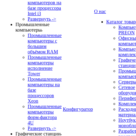
компьютеров на
базе процессора
О нас
Intel i3
Развернуть ->
Каталог товар
Промышленные
Компью
компьютеры
PREON
Промышленные
Офисны
компьютеры с
компью
большим
Компью
объёмом RAM
компле
Промышленные
Графиче
компьютеры
станции
исполнение
Промыш
Tower
компью
Промышленные
Сервер
компьютеры на
Сетевое
базе
оборудо
процессоров
Перифе
Xeon
Компле
Промышленные
Конфигуратор
Расходн
компьютеры
материа
форм-фактора
Ноутбук
4U
монобл
Развернуть ->
Разрабо
Графические станции