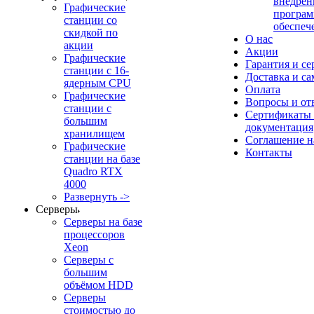
внедрен
Графические
програм
станции со
обеспеч
скидкой по
О нас
акции
Акции
Графические
Гарантия и се
станции с 16-
Доставка и с
ядерным CPU
Оплата
Графические
Вопросы и от
станции с
Сертификаты
большим
документация
хранилищем
Соглашение 
Графические
Контакты
станции на базе
Quadro RTX
4000
Развернуть ->
Серверы
Серверы на базе
процессоров
Xeon
Серверы с
большим
объёмом HDD
Серверы
стоимостью до