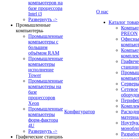
компьютеров на
базе процессора
О нас
Intel i3
Развернуть ->
Каталог товар
Промышленные
Компью
компьютеры
PREON
Промышленные
Офисны
компьютеры с
компью
большим
Компью
объёмом RAM
компле
Промышленные
Графиче
компьютеры
станции
исполнение
Промыш
Tower
компью
Промышленные
Сервер
компьютеры на
Сетевое
базе
оборудо
процессоров
Перифе
Xeon
Компле
Промышленные
Конфигуратор
Расходн
компьютеры
материа
форм-фактора
Ноутбук
4U
монобл
Развернуть ->
Разрабо
Графические станции