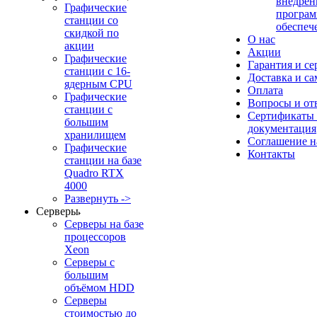
внедрен
Графические
програм
станции со
обеспеч
скидкой по
О нас
акции
Акции
Графические
Гарантия и се
станции с 16-
Доставка и с
ядерным CPU
Оплата
Графические
Вопросы и от
станции с
Сертификаты
большим
документация
хранилищем
Соглашение 
Графические
Контакты
станции на базе
Quadro RTX
4000
Развернуть ->
Серверы
Серверы на базе
процессоров
Xeon
Серверы с
большим
объёмом HDD
Серверы
стоимостью до