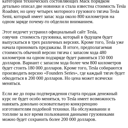
категории технических состовляющих Маск порядком
детально описал две новинки и стала известна стоимость Tesla
Roadster, но цену четырех моторного грузового тягача Tesla
Semi, который имеет запас хода около 800 километров на
одном заряде почему-то обделили вниманием.
Этот недочет устранил официальный сайт Tesla,
озвучив стоимость грузовика, который в будущем будет
выпускаться в трех различных версиях. Кроме того, Tesla уже
начала принимать предзаказы. В итоге, предполагаемая
стоимость обычной версии тягача с запасом хода 480
километров на одном подзаряде будет равняться 150 000
долларов. Вариант с запасом хода более чем 800 километров
будет стоить 180 000 долларов. Кроме того, Tesla собираются
производить версию «Founders Series», где каждый тягач будет
обходиться в 200 000 долларов. Но цена может всячески
меняться.
Если же до поры подтверждения старта продаж денежный
курс не будет особо меняться, то Tesla имеет возможность
навязать довольно основательную конкуренцию
изготовителям подобной техники. На обслуживании и
топливе за все время пользования данными грузовиками
можно будет сохранить более 200 000 долларов.