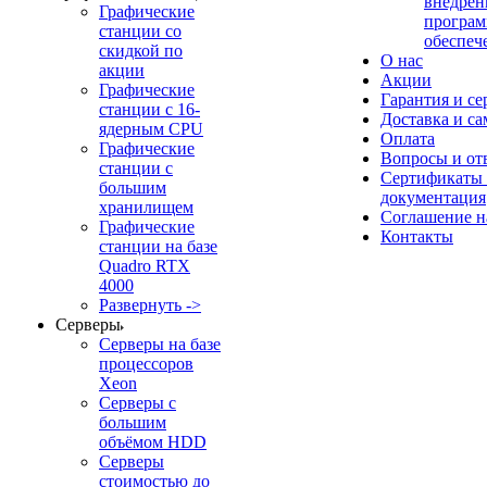
внедрен
Графические
програм
станции со
обеспеч
скидкой по
О нас
акции
Акции
Графические
Гарантия и се
станции с 16-
Доставка и с
ядерным CPU
Оплата
Графические
Вопросы и от
станции с
Сертификаты
большим
документация
хранилищем
Соглашение 
Графические
Контакты
станции на базе
Quadro RTX
4000
Развернуть ->
Серверы
Серверы на базе
процессоров
Xeon
Серверы с
большим
объёмом HDD
Серверы
стоимостью до