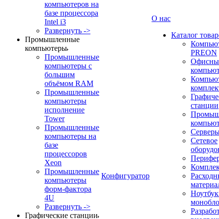
компьютеров на
базе процессора
О нас
Intel i3
Развернуть ->
Каталог товар
Промышленные
Компью
компьютеры
PREON
Промышленные
Офисны
компьютеры с
компью
большим
Компью
объёмом RAM
компле
Промышленные
Графиче
компьютеры
станции
исполнение
Промыш
Tower
компью
Промышленные
Сервер
компьютеры на
Сетевое
базе
оборудо
процессоров
Перифе
Xeon
Компле
Промышленные
Конфигуратор
Расходн
компьютеры
материа
форм-фактора
Ноутбук
4U
монобл
Развернуть ->
Разрабо
Графические станции