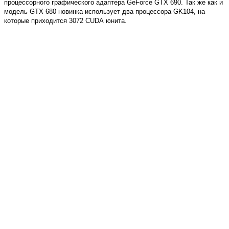
процессорного графического адаптера GeForce GTX 690. Так же как и
модель GTX 680 новинка использует два процессора
GK
104, на
которые приходится 3072
CUDA
юнита.