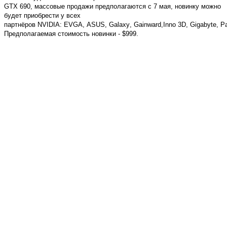
GTX 690, массовые продажи предполагаются с 7 мая, новинку можно
будет приобрести у всех
партнёров
NVIDIA
:
EVGA
,
ASUS
,
Galaxy
,
Gainward
,
Inno
3
D
,
Gigabyte
,
Pa
Предполагаемая стоимость новинки - $999.