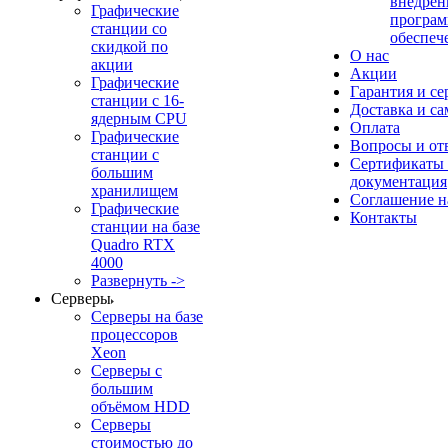
внедрен
Графические
програм
станции со
обеспеч
скидкой по
О нас
акции
Акции
Графические
Гарантия и се
станции с 16-
Доставка и с
ядерным CPU
Оплата
Графические
Вопросы и от
станции с
Сертификаты
большим
документация
хранилищем
Соглашение 
Графические
Контакты
станции на базе
Quadro RTX
4000
Развернуть ->
Серверы
Серверы на базе
процессоров
Xeon
Серверы с
большим
объёмом HDD
Серверы
стоимостью до