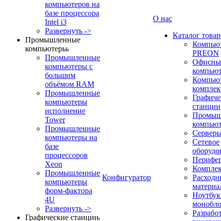
компьютеров на
базе процессора
О нас
Intel i3
Развернуть ->
Каталог товар
Промышленные
Компью
компьютеры
PREON
Промышленные
Офисны
компьютеры с
компью
большим
Компью
объёмом RAM
компле
Промышленные
Графиче
компьютеры
станции
исполнение
Промыш
Tower
компью
Промышленные
Сервер
компьютеры на
Сетевое
базе
оборудо
процессоров
Перифе
Xeon
Компле
Промышленные
Конфигуратор
Расходн
компьютеры
материа
форм-фактора
Ноутбук
4U
монобл
Развернуть ->
Разрабо
Графические станции