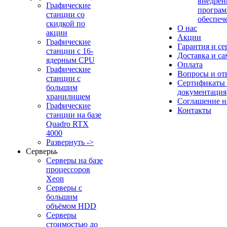
внедрен
Графические
програм
станции со
обеспеч
скидкой по
О нас
акции
Акции
Графические
Гарантия и се
станции с 16-
Доставка и с
ядерным CPU
Оплата
Графические
Вопросы и от
станции с
Сертификаты
большим
документация
хранилищем
Соглашение 
Графические
Контакты
станции на базе
Quadro RTX
4000
Развернуть ->
Серверы
Серверы на базе
процессоров
Xeon
Серверы с
большим
объёмом HDD
Серверы
стоимостью до