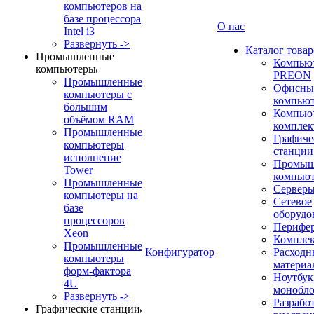
компьютеров на
базе процессора
О нас
Intel i3
Развернуть ->
Каталог товар
Промышленные
Компью
компьютеры
PREON
Промышленные
Офисны
компьютеры с
компью
большим
Компью
объёмом RAM
компле
Промышленные
Графиче
компьютеры
станции
исполнение
Промыш
Tower
компью
Промышленные
Сервер
компьютеры на
Сетевое
базе
оборудо
процессоров
Перифе
Xeon
Компле
Промышленные
Конфигуратор
Расходн
компьютеры
материа
форм-фактора
Ноутбук
4U
монобл
Развернуть ->
Разрабо
Графические станции