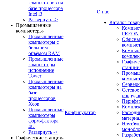
компьютеров на
базе процессора
О нас
Intel i3
Развернуть ->
Каталог товар
Промышленные
Компью
компьютеры
PREON
Промышленные
Офисны
компьютеры с
компью
большим
Компью
объёмом RAM
компле
Промышленные
Графиче
компьютеры
станции
исполнение
Промыш
Tower
компью
Промышленные
Сервер
компьютеры на
Сетевое
базе
оборудо
процессоров
Перифе
Xeon
Компле
Промышленные
Конфигуратор
Расходн
компьютеры
материа
форм-фактора
Ноутбук
4U
монобл
Развернуть ->
Разрабо
Графические станции