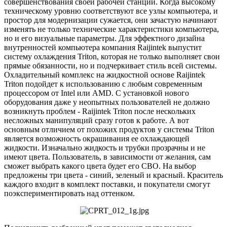
совершенствования своей рабочей станции. Когда высокому
техническому уровню соответствуют все узлы компьютера, и
простор для модернизации сужается, они зачастую начинают
изменять не только технические характеристики компьютера,
но и его визуальные параметры. Для эффектного дизайна
внутренностей компьютера компания
Raijintek
выпустит
систему охлаждения
Triton
, которая не только выполняет свои
прямые обязанности, но и подчеркивает стиль всей системы.
Охладительный комплекс на жидкостной основе
Raijintek
Triton
подойдет к использованию с любым современным
процессором от
Intel
или
AMD
. С установкой нового
оборудования даже у неопытных пользователей не должно
возникнуть проблем -
Raijintek
Triton
после нескольких
несложных манипуляций сразу готов к работе. А вот
основным отличием от похожих продуктов у системы
Triton
является возможность окрашивания ее охлаждающей
жидкости. Изначально жидкость и трубки прозрачны и не
имеют цвета. Пользователь, в зависимости от желания, сам
сможет выбрать какого цвета будет его СВО. На выбор
предложены три цвета - синий, зеленый и красный. Краситель
каждого входит в комплект поставки, и покупатели смогут
поэкспериментировать над оттенком.