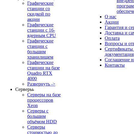
внедрен
Графические
програм
станции со
обеспеч
скидкой по
О нас
акции
Акции
Графические
Гарантия и се
станции с 16-
Доставка и с
ядерным CPU
Оплата
Графические
Вопросы и от
станции с
Сертификаты
большим
документация
хранилищем
Соглашение 
Графические
Контакты
станции на базе
Quadro RTX
4000
Развернуть ->
Серверы
Серверы на базе
процессоров
Xeon
Серверы с
большим
объёмом HDD
Серверы
стоимостью до