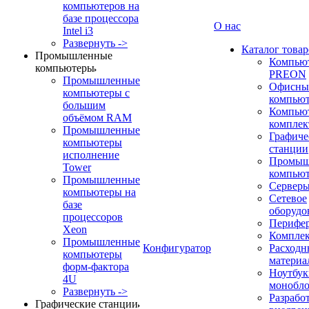
компьютеров на
базе процессора
О нас
Intel i3
Развернуть ->
Каталог товар
Промышленные
Компью
компьютеры
PREON
Промышленные
Офисны
компьютеры с
компью
большим
Компью
объёмом RAM
компле
Промышленные
Графиче
компьютеры
станции
исполнение
Промыш
Tower
компью
Промышленные
Сервер
компьютеры на
Сетевое
базе
оборудо
процессоров
Перифе
Xeon
Компле
Промышленные
Конфигуратор
Расходн
компьютеры
материа
форм-фактора
Ноутбук
4U
монобл
Развернуть ->
Разрабо
Графические станции