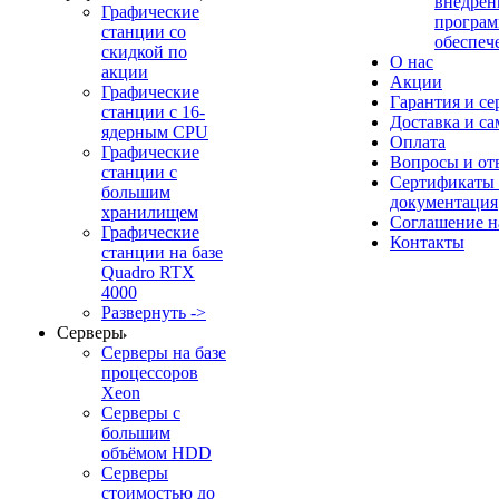
внедрен
Графические
програм
станции со
обеспеч
скидкой по
О нас
акции
Акции
Графические
Гарантия и се
станции с 16-
Доставка и с
ядерным CPU
Оплата
Графические
Вопросы и от
станции с
Сертификаты
большим
документация
хранилищем
Соглашение 
Графические
Контакты
станции на базе
Quadro RTX
4000
Развернуть ->
Серверы
Серверы на базе
процессоров
Xeon
Серверы с
большим
объёмом HDD
Серверы
стоимостью до