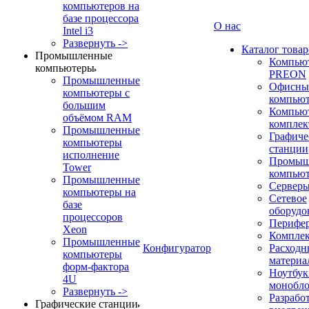
компьютеров на
базе процессора
О нас
Intel i3
Развернуть ->
Каталог товар
Промышленные
Компью
компьютеры
PREON
Промышленные
Офисны
компьютеры с
компью
большим
Компью
объёмом RAM
компле
Промышленные
Графиче
компьютеры
станции
исполнение
Промыш
Tower
компью
Промышленные
Сервер
компьютеры на
Сетевое
базе
оборудо
процессоров
Перифе
Xeon
Компле
Промышленные
Конфигуратор
Расходн
компьютеры
материа
форм-фактора
Ноутбук
4U
монобл
Развернуть ->
Разрабо
Графические станции