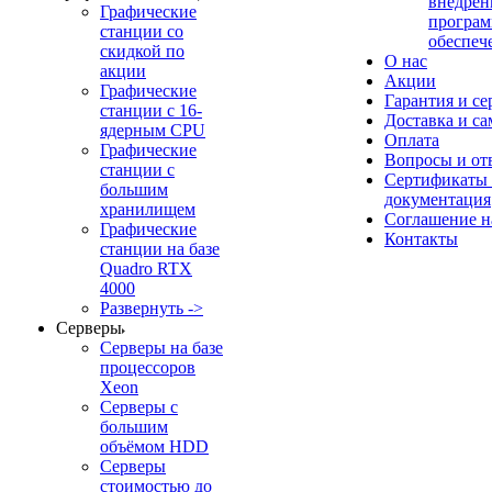
внедрен
Графические
програм
станции со
обеспеч
скидкой по
О нас
акции
Акции
Графические
Гарантия и се
станции с 16-
Доставка и с
ядерным CPU
Оплата
Графические
Вопросы и от
станции с
Сертификаты
большим
документация
хранилищем
Соглашение 
Графические
Контакты
станции на базе
Quadro RTX
4000
Развернуть ->
Серверы
Серверы на базе
процессоров
Xeon
Серверы с
большим
объёмом HDD
Серверы
стоимостью до