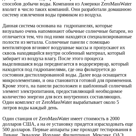
способов добычи воды. Компания из Америки ZeroMassWater
вхолит в число таких компаний. Они разработали домашнюю
систему извлечения воды прямиком из воздуха.
Данная система основана на гидропанелях, которые
визуально очень напоминают обычные солнечные батареи, но
отличается тем, что под ними находятся специализированные
полости из металла. Солнечные панели с помощью
вентиляторов вгоняют воздушные массы и пропускают их
сквозь находящийся внутри особенный материал, который
забирает из воздуха влагу. После этого процесса
выделившаяся вода передвигается в водорезервуар, который
находится под гидропанелями, где она фильтруется до
состояния дистиллированной воды. Далее вода оснащается
микроэлементами, и она становится готовой для применения.
Кроме этого, на панели расположен и шаблонный солнечный
элемент электропитания, предоставляющий необходимое
количество энергии для всех внутренних составляющих.
Один комплект от ZeroMassWater вырабатывает около 5
литров воды каждый день.
Один станция от ZeroMassWater имеет стоимость в 2000
долларов США, а на ее установку придется израсходовать еще
500 долларов. Первые аппараты уже проходят тестирования в
Ливане, Эквадоре, Иордане, Филиппинах, Мексике, ОАЭ,