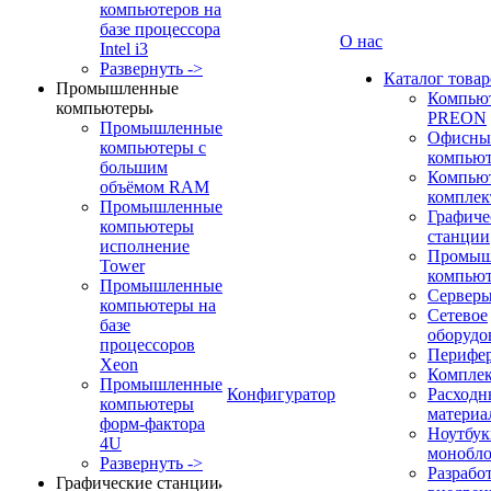
компьютеров на
базе процессора
О нас
Intel i3
Развернуть ->
Каталог товар
Промышленные
Компью
компьютеры
PREON
Промышленные
Офисны
компьютеры с
компью
большим
Компью
объёмом RAM
компле
Промышленные
Графиче
компьютеры
станции
исполнение
Промыш
Tower
компью
Промышленные
Сервер
компьютеры на
Сетевое
базе
оборудо
процессоров
Перифе
Xeon
Компле
Промышленные
Конфигуратор
Расходн
компьютеры
материа
форм-фактора
Ноутбук
4U
монобл
Развернуть ->
Разрабо
Графические станции