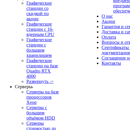
внедрен
Графические
програм
станции со
обеспеч
скидкой по
О нас
акции
Акции
Графические
Гарантия и се
станции с 16-
Доставка и с
ядерным CPU
Оплата
Графические
Вопросы и от
станции с
Сертификаты
большим
документация
хранилищем
Соглашение 
Графические
Контакты
станции на базе
Quadro RTX
4000
Развернуть ->
Серверы
Серверы на базе
процессоров
Xeon
Серверы с
большим
объёмом HDD
Серверы
стоимостью до