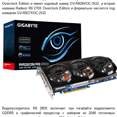
Overclock Edition и имеет кодовый номер GV-R928XOC-3GD, а вторая
названа Radeon R9 270X Overclock Edition и формально числится под
номером GV-R927XOC-2GD.
Видеоускоритель R9 280X включает три гигабайта видеопамяти
GDDR5 и графический процессор с набором из 2048 потоковых